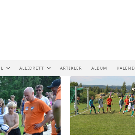
LL
ALLIDRETT
ARTIKLER
ALBUM
KALEND
STIDER
ALLIDRETT
RENA EGGE STADION
FORSLAG TIL LEKER