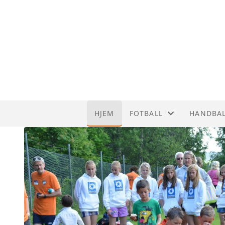
HJEM
FOTBALL
HANDBA
LAGENE
TRENING
BANEINNDELING SMN A
STYRET
ORGANISASJON
DOMMERE