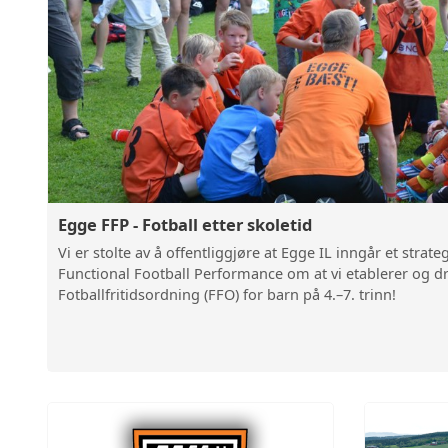
TRENINGSTIDER
UTLEIE AV KLUBBHUSET
TRENINGSAVGIFTER
MATERIELL
Egge FFP - Fotball etter skoletid
SPORTSLIG DOKUMENTA
Vi er stolte av å offentliggjøre at Egge IL inngår et stra
Functional Football Performance om at vi etablerer og dr
KONTAKT OSS
Fotballfritidsordning (FFO) for barn på 4.–7. trinn!
ÅRSHJUL