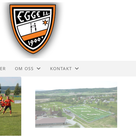
ER
OM OSS
KONTAKT
AKTIVITETER
KONTAKT
VEDTEKTER
STYRET
HISTORIE